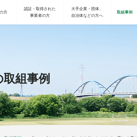
認証・取得された
大手企業・団体、
の方
取組事例
事業者の方
自治体などの方へ
の取組事例